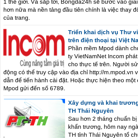
1 thế giới. Và sắp tới, Bongda24h sẽ bước vào gia
hơn nữa mà nền tảng đầu tiên chính là việc thay đ
của trang.
Triển khai dịch vụ Thư v
trên điện thoại tại Việt 
Phần mềm Mpod dành cho 
ty VietNamNet Incom phát t
cho thực tế trên. Người sử
động có thể truy cập vào địa chỉ
http://m.mpod.vn
v
dẫn để tiến hành cài đặt. Hoặc thực hiện theo một 
Mpod gửi đến số 6789.
Xây dựng và khai trương
TH Thái Nguyên
Sau hơn 2 tháng chuẩn bị
khẩn trương, hôm nay ngà
TH tỉnh Thái Nguyên tổ c