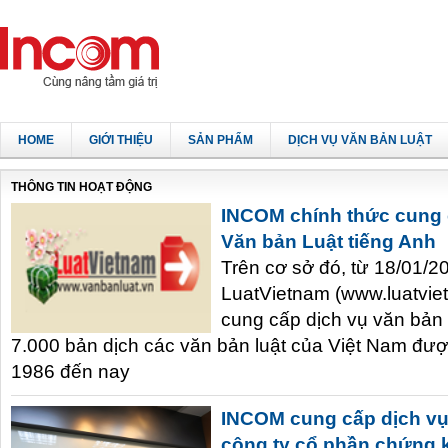
HOME
GIỚI THIỆU
SẢN PHẨM
DỊCH VỤ VĂN BẢN LUẬT
THÔNG TIN HOẠT ĐỘNG
INCOM chính thức cung c
Văn bản Luật tiếng Anh
Trên cơ sở đó, từ 18/01/2
LuatVietnam (www.luatviet
cung cấp dịch vụ văn bản l
7.000 bản dịch các văn bản luật của Việt Nam đư
1986 đến nay
INCOM cung cấp dịch vụ
công ty cổ phần chứng 