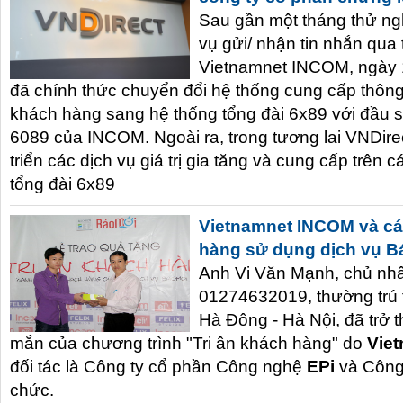
Sau gần một tháng thử ngh
vụ gửi/ nhận tin nhắn qua
Vietnamnet INCOM, ngày 
đã chính thức chuyển đổi hệ thống cung cấp thôn
khách hàng sang hệ thống tổng đài 6x89 với đầu s
6089 của INCOM. Ngoài ra, trong tương lai VNDirec
triển các dịch vụ giá trị gia tăng và cung cấp trên
tổng đài 6x89
Vietnamnet INCOM và các
hàng sử dụng dịch vụ B
Anh Vi Văn Mạnh, chủ nhâ
01274632019,
thường trú 
Hà Đông - Hà Nội, đã trở
mắn của chương trình "Tri ân khách hàng" do
Vie
đối tác là
Công ty
cổ phần
Công
nghệ
EPi
và
Công
chức.