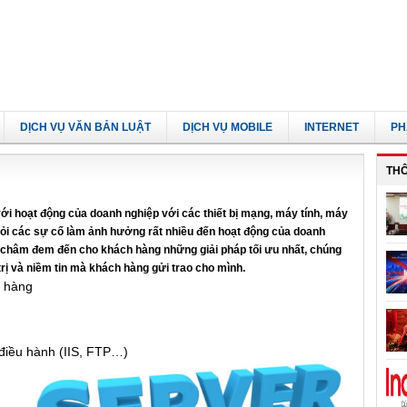
DỊCH VỤ VĂN BẢN LUẬT
DỊCH VỤ MOBILE
INTERNET
PH
TH
với hoạt động của doanh nghiệp với các thiết bị mạng, máy tính, máy
hỏi các sự cố làm
ảnh hưởng rất nhiều đến hoạt động của doanh
g châm đem đến cho khách
hàng
những giải pháp tối ưu nhất,
chúng
 trị và niềm tin mà khách hàng gửi trao cho mình.
h hàng
 điều hành (IIS, FTP…)