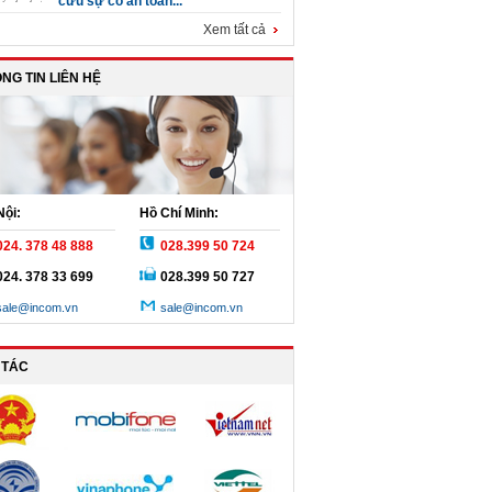
cứu sự cố an toàn...
Xem tất cả
NG TIN LIÊN HỆ
Nội:
Hồ Chí Minh:
024. 378 48 888
028.399 50 724
024. 378 33 699
028.399 50 727
sale@incom.vn
sale@incom.vn
 TÁC